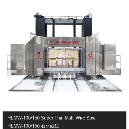
HLMW-100/150 Super Thin Multi Wire Saw
HLMW-100/150 石材线锯