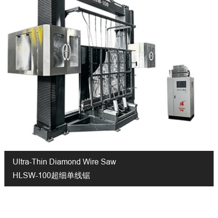
Ultra-Thin Diamond Wire Saw
HLSW-100超细单线锯