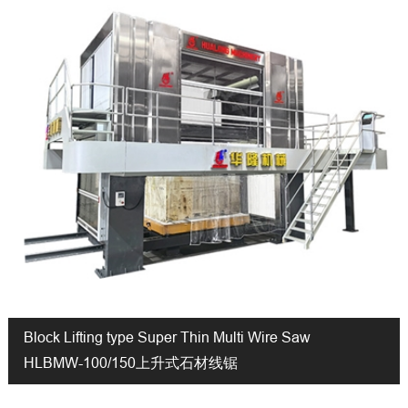
Block Lifting type Super Thin Multi Wire Saw
HLBMW-100/150上升式石材线锯