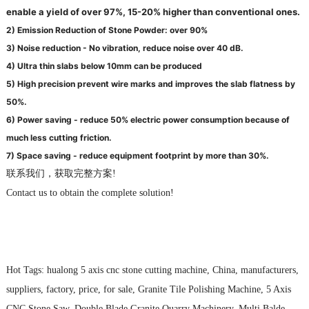
enable a yield of over 97%, 15-20% higher than conventional ones.
2) Emission Reduction of Stone Powder: over 90%
3) Noise reduction - No vibration, reduce noise over 40 dB.
4) Ultra thin slabs below 10mm can be produced
5) High precision prevent wire marks and improves the slab flatness by
50%.
6) Power saving - reduce 50% electric power consumption because of
much less cutting
friction.
7) Space saving - reduce equipment footprint by more than 30%.
联系我们，获取完整方案!
Contact us to obtain the complete solution!
Hot Tags: hualong 5 axis cnc stone cutting machine, China, manufacturers,
suppliers, factory, price, for sale, Granite Tile Polishing Machine, 5 Axis
CNC Stone Saw, Double Blade Granite Quarry Machinery, Multi Balde