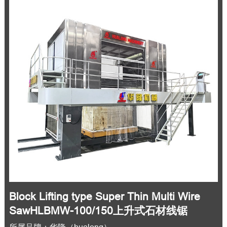
Block Lifting type Super Thin Multi Wire
SawHLBMW-100/150上升式石材线锯