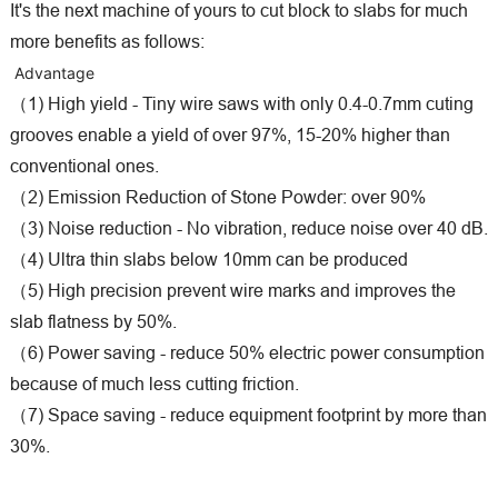
It's the next machine of yours to cut block to slabs for much
more benefits as follows
:
Advantage
（1) High yield - Tiny wire saws with only 0.4-0.7mm cuting
grooves enable a yield of over 97%, 15-20% higher than
conventional ones.
（2) Emission Reduction of Stone Powder: over 90%
（3) Noise reduction - No vibration, reduce noise over 40 dB.
（4) Ultra thin slabs below 10mm can be produced
（5) High precision prevent wire marks and improves the
slab flatness by 50%.
（6) Power saving - reduce 50% electric power consumption
because of much less cutting friction.
（7) Space saving - reduce equipment footprint by more than
30%.