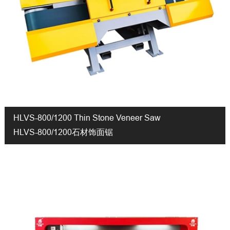
HLVS-800/1200 Thin Stone Veneer Saw
HLVS-800/1200石材饰面锯