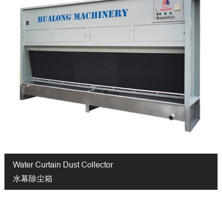
Water Curtain Dust Collector
水幕除尘箱