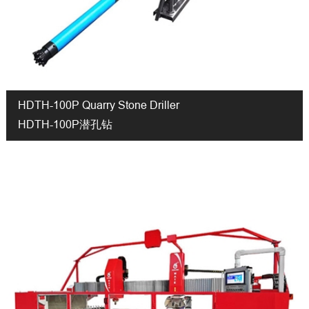
HDTH-100P Quarry Stone Driller
HDTH-100P潜孔钻