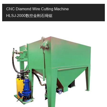
CNC Diamond Wire Cutting Machine
HLSJ-2000数控金刚石绳锯