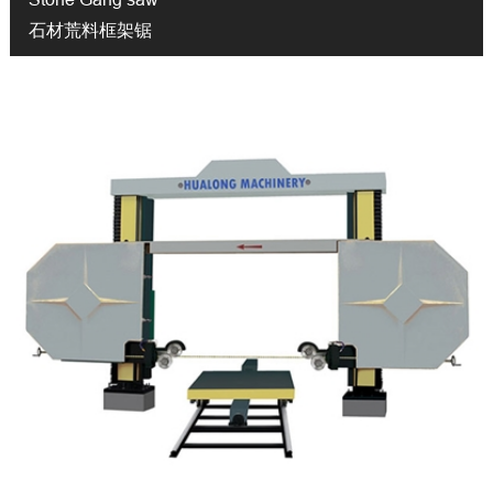
石材荒料框架锯