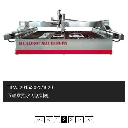
HLWJ2015/3020/4020
五轴数控水刀切割机
<<
<
1
2
3
>
>>