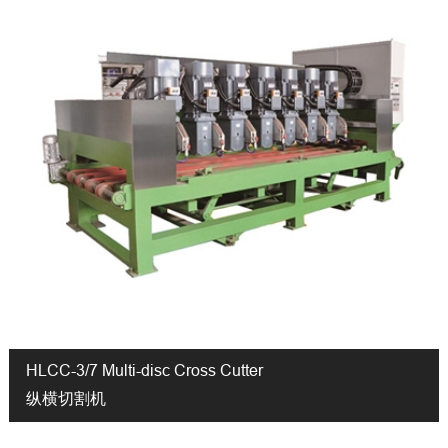
HLCC-3/7 Multi-disc Cross Cutter
纵横切割机