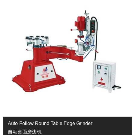
Auto-Follow Round Table Edge Grinder
自动桌面磨边机